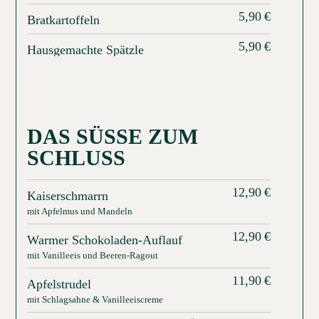
5,90
€
Bratkartoffeln
5,90
€
Hausgemachte Spätzle
FÜR DIE UMBESTELLUNG DER BEILAGEN
BERECHNEN WIR AUFSCHLAG PRO GERICHT 2,00 €
DAS SÜSSE ZUM S
CHLUSS
12,90
€
Kaiserschmarrn
mit Apfelmus und Mandeln
12,90
€
Warmer Schokoladen-Auflauf
mit Vanilleeis und Beeren-Ragout
11,90
€
Apfelstrudel
mit Schlagsahne & Vanilleeiscreme