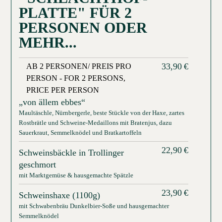
PLATTE" FÜR 2
PERSONEN ODER
MEHR...
33,90
€
AB 2 PERSONEN/ PREIS PRO
PERSON - FOR 2 PERSONS,
PRICE PER PERSON
„von ällem ebbes“
Maultäschle, Nürnbergerle, beste Stückle von der Haxe, zartes
Rostbrätle und Schweine-Medaillons mit Bratenjus, dazu
Sauerkraut, Semmelknödel und Bratkartoffeln
22,90
€
Schweinsbäckle in Trollinger
geschmort
mit Marktgemüse & hausgemachte Spätzle
23,90
€
Schweinshaxe (1100g)
mit Schwabenbräu Dunkelbier-Soße und hausgemachter
Semmelknödel