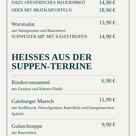
14,90
€
DAZU OFENFRISCHES BAUERNBROT
18,90
€
ODER MIT BRATKARTOFFELN
13,90
€
Wurstsalat
mit Salatgarnitur und Bauernbrot
14,90
€
SCHWEIZER ART MIT KÄSESTREIFEN
HEISSES AUS DER S
UPPEN-TERRINE
6,90
€
Rinderconsommé
mit Gemüse und Kräuter-Flädle
11,90
€
Gaisburger Marsch
mit Siedfleisch, Wurzelgemüse, Kartoffeln und hausgemachten
Spätzle
9,90
€
Gulaschsuppe
mit Bauernbrot