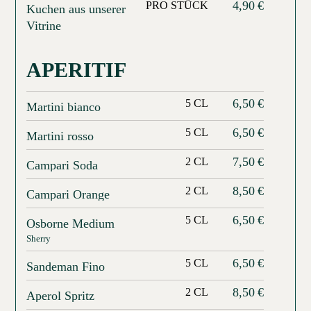
4,90
€
PRO STÜCK
Kuchen aus unserer
Vitrine
APERITIF
6,50
€
5 CL
Martini bianco
6,50
€
5 CL
Martini rosso
7,50
€
2 CL
Campari Soda
8,50
€
2 CL
Campari Orange
6,50
€
5 CL
Osborne Medium
Sherry
6,50
€
5 CL
Sandeman Fino
8,50
€
2 CL
Aperol Spritz